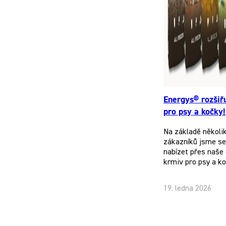
Energys® rozšiř
pro psy a kočky!
Na základě několi
zákazníků jsme se 
nabízet přes naše 
krmiv pro psy a k
19. ledna 2026