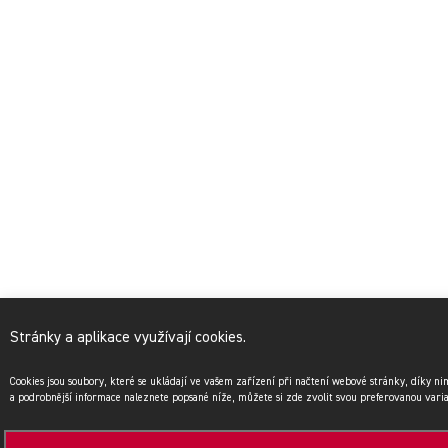
Stránky a aplikace využívají cookies.
Cookies jsou soubory, které se ukládají ve vašem zařízení při načtení webové stránky, díky n
a podrobnější informace naleznete popsané níže, můžete si zde zvolit svou preferovanou vari