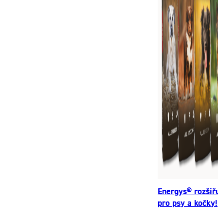
Energys® rozšiř
pro psy a kočky!