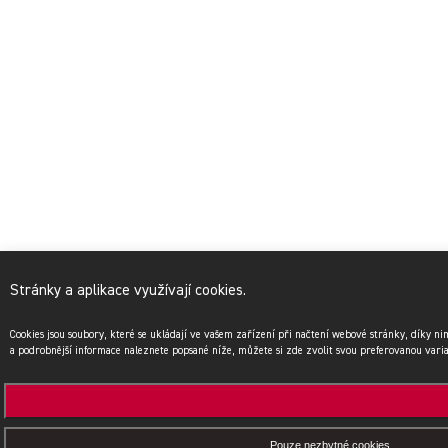
Stránky a aplikace využívají cookies.
Cookies jsou soubory, které se ukládají ve vašem zařízení při načtení webové stránky, díky n
a podrobnější informace naleznete popsané níže, můžete si zde zvolit svou preferovanou vari
Pouze nezbytné cookies