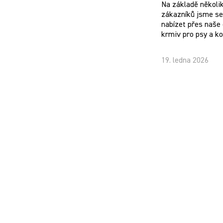
Na základě několi
zákazníků jsme se 
nabízet přes naše 
krmiv pro psy a k
19. ledna 2026