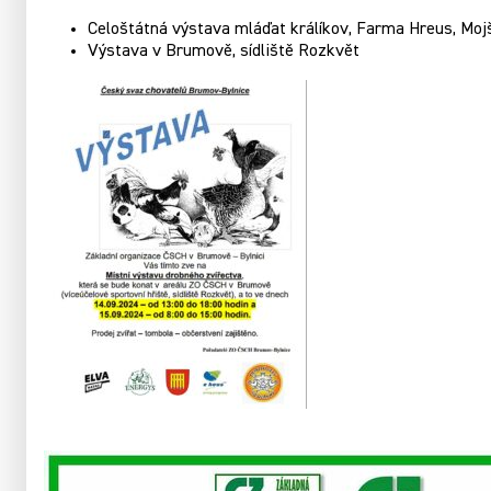
Celoštátná výstava mláďat králíkov, Farma Hreus, Mo
Výstava v Brumově, sídliště Rozkvět