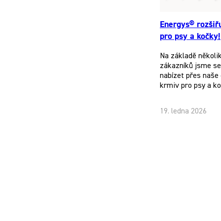
Energys® rozšiř
pro psy a kočky!
Na základě několi
zákazníků jsme se 
nabízet přes naše 
krmiv pro psy a k
19. ledna 2026