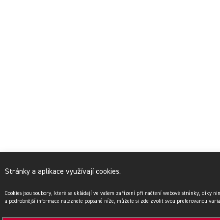
Stránky a aplikace využívají cookies.
Cookies jsou soubory, které se ukládají ve vašem zařízení při načtení webové stránky, díky n
a podrobnější informace naleznete popsané níže, můžete si zde zvolit svou preferovanou vari