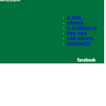
O nás
Krmiva
O zvířatech
Pro Vás
Kde koupit
Kontakty