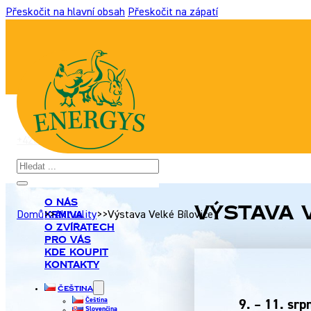
Přeskočit na hlavní obsah
Přeskočit na zápatí
+420 517 307 701
|
info@energyshobby.cz
Hledat
O nás
Výstava 
Krmiva
Domů
>>
Aktuality
>>
Výstava Velké Bílovice
O zvířatech
Pro Vás
Kde koupit
Kontakty
Čeština
Čeština
9. – 11. sr
Slovenčina