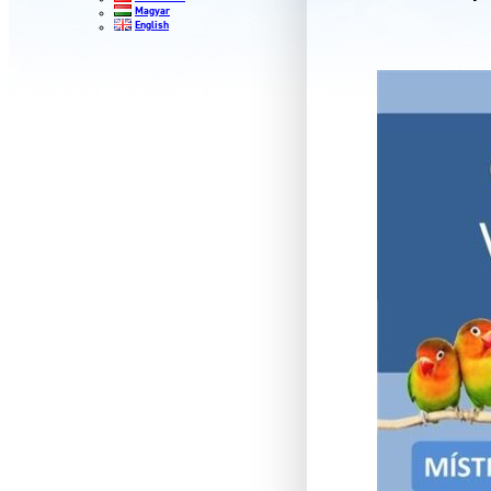
Magyar
English