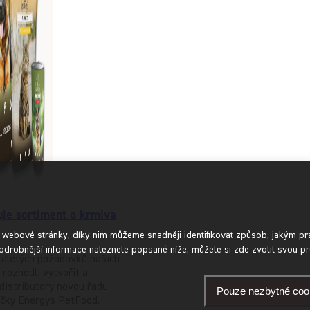
uje sortiment o krmiva
í webové stránky, díky nim můžeme snadněji identifikovat způsob, jakým pr
odrobnější informace naleznete popsané níže, můžete si zde zvolit svou pr
kaletých požadavků našich
rozhodli vytvořit a
distributory novou řadu
Pouze nezbytné coo
očky Energys PetFood.