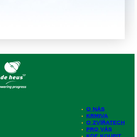
O nás
Krmiva
O zvířatech
Pro Vás
Kde koupit