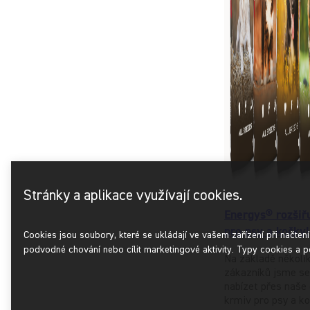
Stránky a aplikace využívají cookies.
Energys® rozšiř
pro psy a kočky!
Cookies jsou soubory, které se ukládají ve vašem zařízení při načten
podvodné chování nebo cílit marketingové aktivity. Typy cookies a p
Na základě několi
zákazníků jsme se 
nabízet přes naše 
krmiv pro psy a k