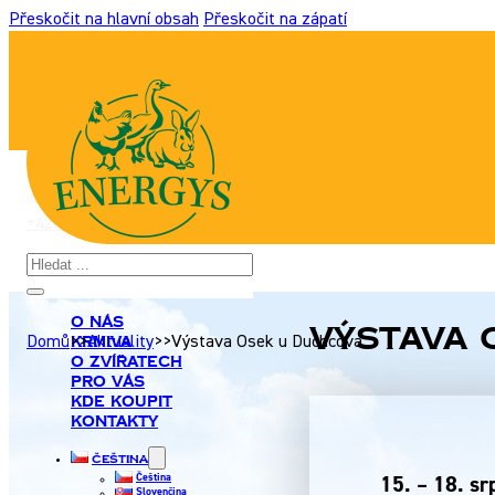
Přeskočit na hlavní obsah
Přeskočit na zápatí
+420 517 307 701
|
info@energyshobby.cz
Hledat
O nás
Výstava 
Krmiva
Domů
>>
Aktuality
>>
Výstava Osek u Duchcova
O zvířatech
Pro Vás
Kde koupit
Kontakty
Čeština
Čeština
15. – 18. s
Slovenčina