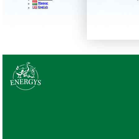
Magyar
English