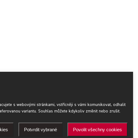
acujete s webovými stránkami, vstřícněji s vámi komunikovat, odhalit
eferovanou variantu. Souhlas můžete kdykoliv změnit nebo zrušit.
kies
Potvrdit vybrané
Povolit všechny cookies