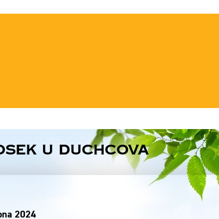
Osek u Duchcova
rpna 2024