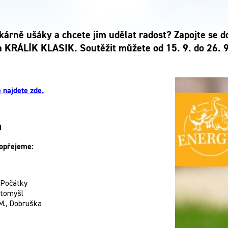
kárně ušáky a chcete jim udělat radost? Zapojte se do
a KRÁLÍK KLASIK. Soutěžit můžete od 15. 9. do 26. 
 najdete zde.
!
opřejeme:
 Počátky
Litomyšl
M., Dobruška