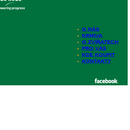
O nás
Krmiva
O zvířatech
Pro Vás
Kde koupit
Kontakty