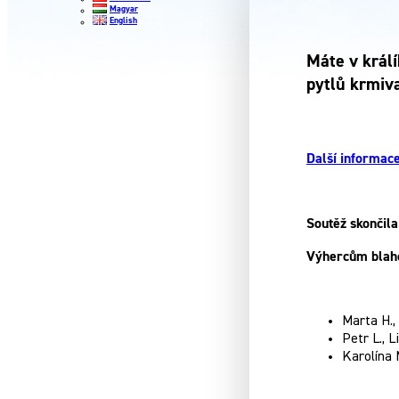
Magyar
English
Máte v králí
pytlů krmiv
Další informace
Soutěž skončila
Výhercům blah
Marta H.,
Petr L., 
Karolína 