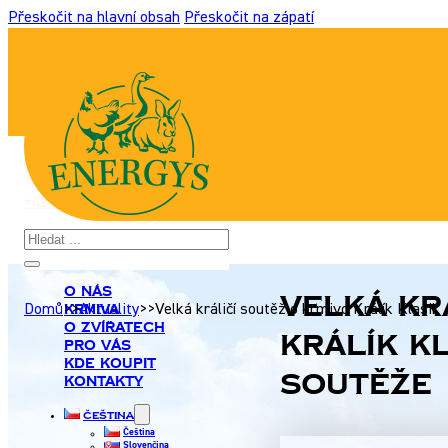
Přeskočit na hlavní obsah
Přeskočit na zápatí
+420 517 307 701
|
info@energyshobby.cz
Hledat
O nás
Velká kr
Krmiva
Domů
>>
Aktuality
>>
Velká králičí soutěž o krmivo Králík Klasik
O zvířatech
Králík K
Pro Vás
Kde koupit
soutěže
Kontakty
Čeština
Čeština
Slovenčina