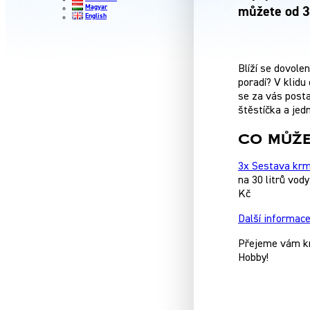
Magyar
můžete od 3
English
Blíží se dovole
poradí? V klidu
se za vás post
štěstíčka a jed
Co může
3x Sestava krm
na 30 litrů vod
Kč
Další informace
Přejeme vám kr
Hobby!