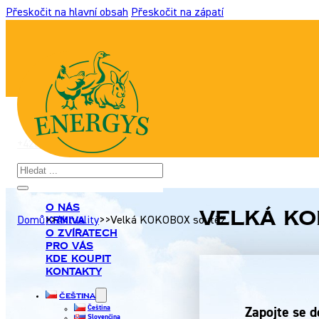
Přeskočit na hlavní obsah
Přeskočit na zápatí
+420 517 307 701
|
info@energyshobby.cz
Hledat
O nás
Velká KO
Krmiva
Domů
>>
Aktuality
>>
Velká KOKOBOX soutěž
O zvířatech
Pro Vás
Kde koupit
Kontakty
Čeština
Čeština
Zapojte se 
Slovenčina