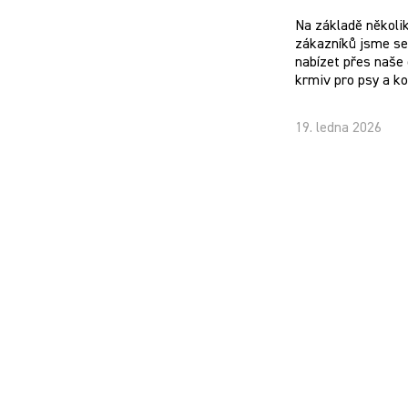
Na základě několi
zákazníků jsme se 
nabízet přes naše 
krmiv pro psy a k
19. ledna 2026