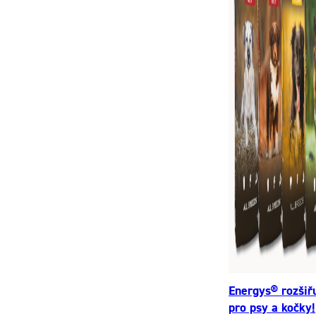
Energys® rozšiř
pro psy a kočky!