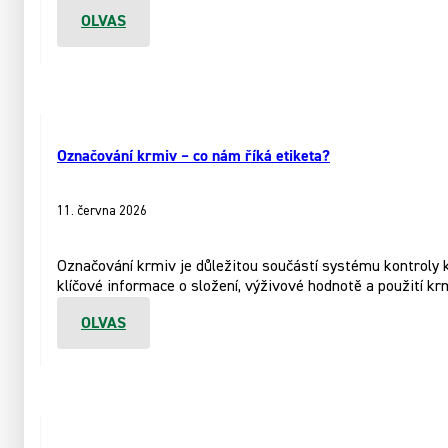
OLVAS
Označování krmiv – co nám říká etiketa?
11. června 2026
Označování krmiv je důležitou součástí systému kontroly 
klíčové informace o složení, výživové hodnotě a použití krm
OLVAS