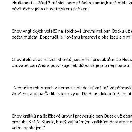
zkušenosti. „Před 2 měsíci jsem přišel o samici,která měla kr
návštěvě v jeho chovatelském zařízení.
Chov Anglických voláčů na špičkové úrovni má pan Bocku už d
počet mláďat. Doporučil je i svému bratrovi a oba jsou s nimi
Chovatelé z řad našich klientů jsou věrní produktům De Heus.
chovatel pan Andrš potvrzuje, jak důležitá je pro něj i osta
„Nemusím mít strach z nemocí a hledat různé léčivé přípravky
Zkušenost pana Čadila s krmivy od De Heus dokládá, že není t
Chov králíků na špičkové úrovni provozuje pan Buček už des
produkt Králík Klasik, který zajistí mým králíkům dostatečné 
velmi spokojení.“