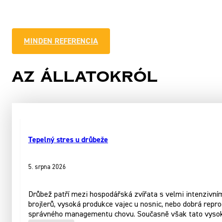
MINDEN REFERENCIA
Az állatokról
Tepelný stres u drůbeže
5. srpna 2026
Drůbež patří mezi hospodářská zvířata s velmi intenzivní
brojlerů, vysoká produkce vajec u nosnic, nebo dobrá repr
správného managementu chovu. Současně však tato vysok