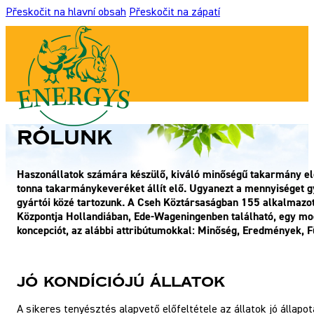
Přeskočit na hlavní obsah
Přeskočit na zápatí
Rólunk
Haszonállatok számára készülő, kiváló minőségű takarmány elő
tonna takarmánykeveréket állít elő. Ugyanezt a mennyiséget g
gyártói közé tartozunk. A Cseh Köztársaságban 155 alkalmazott
Központja Hollandiában, Ede-Wageningenben található, egy mod
koncepciót, az alábbi attribútumokkal: Minőség, Eredmények, F
Jó kondíciójú állatok
A sikeres tenyésztés alapvető előfeltétele az állatok jó álla