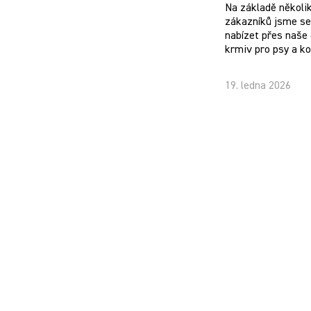
Na základě několi
zákazníků jsme se 
nabízet přes naše 
krmiv pro psy a k
19. ledna 2026