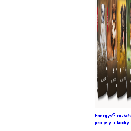
Energys® rozšiř
pro psy a kočky!