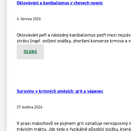
Oklovávání a kanibalismus v chovech nosnic
4. června 2026
Oklovávání peří a následný kanibalismus patří mezi nejzá
ztrátu (např. snížení snášky, zhoršení konverze krmiva a v
OLVAS
Suroviny v krmných směsích: grit a vápenec
27. května 2026
V praxi malochovů se pojmem grit označuje nerozpustný m
trávicím traktu. Jde tedy o fyzikálně působící složku, kte