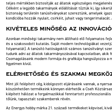
teljes mértékben biztosítják az állatok egészséges megjelenés
Célként a legjobb takarmányok előállítását tűztük ki, így siker
biztonság területén tanúsítványokat szereztünk, amelyek igaz
kondícióba hozzák nyulait, csirkéit, juhait vagy tengerimalacát
Kivételes minőség az innováci
Azonban minőségi takarmány nem állítható elő folyamatos fejl
és a szakosodott kutatás. Saját modern technológiákat vezetj
folyamatát). A tanúsító hatóságoktól számos tanúsítványt szer
tudunk adni az állatok takarmányozásával kapcsolatban, akik 
Csomagolásaink modern formája és grafikája hangsúlyozza a m
figyelmen kívül.
Elérhetőség és szakmai megköz
Mint jól felépített cég, kidolgozott eljárásaink vannak, a nye
köszönhetően termékeink könnyen elérhetők a Cseh Köztársasá
kiépített hálózat a forgalmazókkal fenntartott professzionáli
tőlünk, tapasztalt szakemberek révén.
Az Energys hobby márka 21. századi termékeket képvisel, kivál