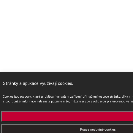
Stránky a aplikace využívají cookies.
Cookies jsou soubory, které se ukládají ve vašem zařízení při načtení webové stránky, díky n
a podrobnější informace naleznete popsané níže, můžete si zde zvolit svou preferovanou vari
Pouze nezbytné cookies