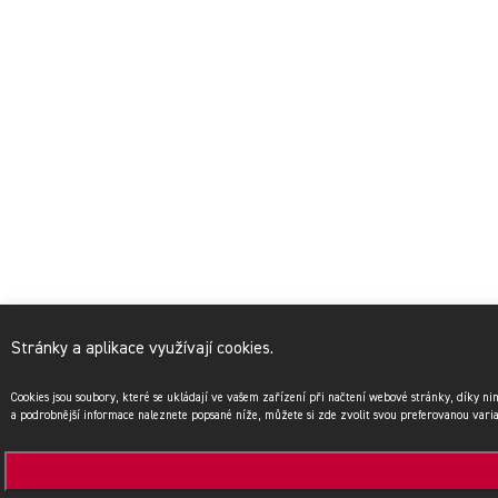
Stránky a aplikace využívají cookies.
Cookies jsou soubory, které se ukládají ve vašem zařízení při načtení webové stránky, díky n
a podrobnější informace naleznete popsané níže, můžete si zde zvolit svou preferovanou vari