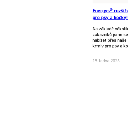
Energys® rozšiř
pro psy a kočky!
Na základě několi
zákazníků jsme se 
nabízet přes naše 
krmiv pro psy a k
19. ledna 2026