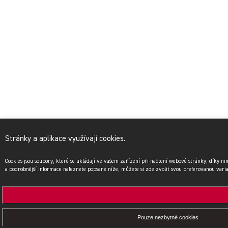
Stránky a aplikace využívají cookies.
Cookies jsou soubory, které se ukládají ve vašem zařízení při načtení webové stránky, díky n
a podrobnější informace naleznete popsané níže, můžete si zde zvolit svou preferovanou vari
Pouze nezbytné cookies