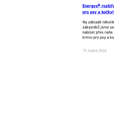
Energys® rozšiř
pro psy a kočky!
Na základě několi
zákazníků jsme se 
nabízet přes naše 
krmiv pro psy a k
19. ledna 2026