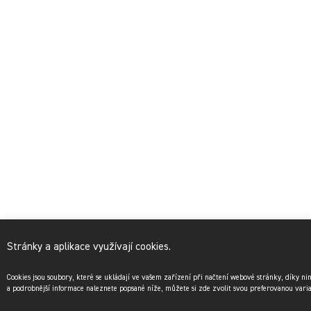
Stránky a aplikace využívají cookies.
Cookies jsou soubory, které se ukládají ve vašem zařízení při načtení webové stránky, díky n
a podrobnější informace naleznete popsané níže, můžete si zde zvolit svou preferovanou vari