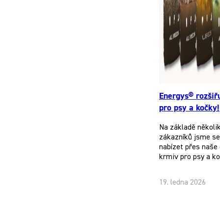
Energys® rozšiř
pro psy a kočky!
Na základě několi
zákazníků jsme se 
nabízet přes naše 
krmiv pro psy a k
19. ledna 2026