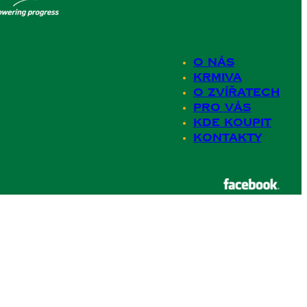
O nás
Krmiva
O zvířatech
Pro Vás
Kde koupit
Kontakty