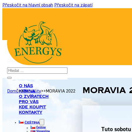
Přeskočit na hlavní obsah
Přeskočit na zápatí
+420 517 307 701
|
info@energyshobby.cz
Hledat
O nás
MORAVIA 
Krmiva
Domů
>>
Aktuality
>>
MORAVIA 2022
O zvířatech
Pro Vás
Kde koupit
Kontakty
Čeština
Čeština
Tuto sobotu
Slovenčina