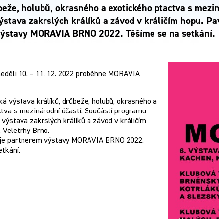
ůbeže, holubů, okrasného a exotického ptactva s mezi
ýstava zakrslých králíků a závod v králičím hopu. Pa
ýstavy MORAVIA BRNO 2022. Těšíme se na setkání.
neděli 10. – 11. 12. 2022 proběhne MORAVIA
á výstava králíků, drůbeže, holubů, okrasného a
ctva s mezinárodní účastí. Součástí programu
 výstava zakrslých králíků a závod v králičím
, Veletrhy Brno.
 je partnerem výstavy MORAVIA BRNO 2022.
tkání.