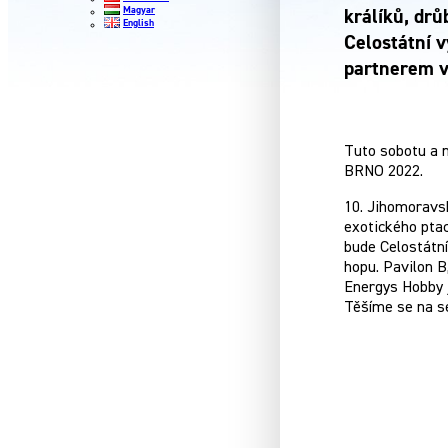
Magyar
králíků, dr
English
Celostátní v
partnerem v
Tuto sobotu a 
BRNO 2022.
10. Jihomoravsk
exotického pta
bude Celostátní
hopu. Pavilon B
Energys Hobby
Těšíme se na se