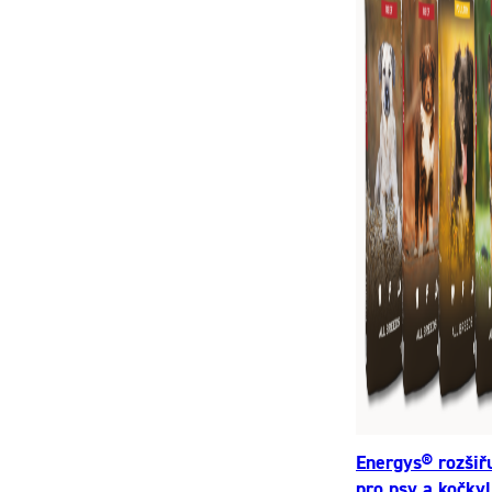
Energys® rozšiř
pro psy a kočky!