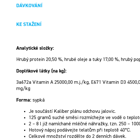
DÁVKOVÁNÍ
KE STAŽENÍ
Analytické složky:
Hrubý protein 20,50 %, hrubé oleje a tuky 17,00 %, hrubý po
Doplňkové látky (na kg):
3a672a Vitamin A 25000,00 m.j./kg, E671 Vitamin D3 4500,0
mg/kg
Forma:
sypká
Je součástí Kaliber plánu odchovu jalovic.
125 gramů suché směsi rozmíchejte ve vodě o teplotě 
2 – 8 l již namíchané mléčné náhražky, tzn. 250 – 100
Hotový nápoj podávejte telatům při teplotě 40°C.
Celkové množství rozdělte do 2 denních dávek.