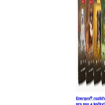
Energys® rozšiř
pro psy a kočky!