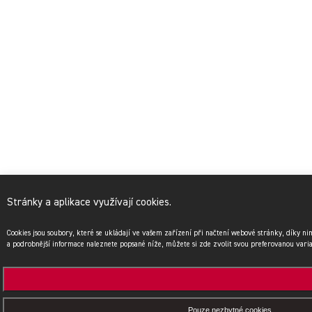
Stránky a aplikace využívají cookies.
Cookies jsou soubory, které se ukládají ve vašem zařízení při načtení webové stránky, díky n
a podrobnější informace naleznete popsané níže, můžete si zde zvolit svou preferovanou vari
Pouze nezbytné cookies