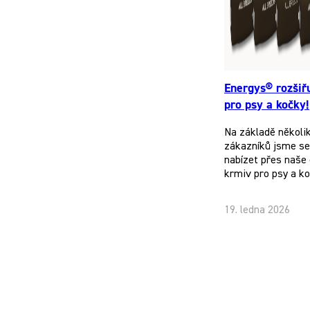
Energys® rozšiř
pro psy a kočky!
Na základě několi
zákazníků jsme se 
nabízet přes naše 
krmiv pro psy a k
19. ledna 2026