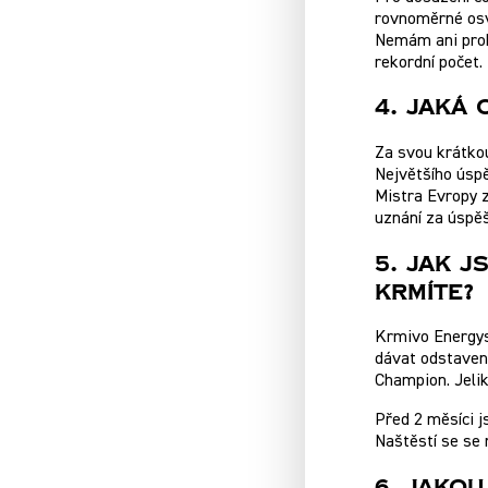
rovnoměrné osva
Nemám ani prob
rekordní počet.
4. Jaká 
Za svou krátkou
Největšího úspě
Mistra Evropy z
uznání za úspěš
5. Jak 
Krmíte?
Krmivo Energys 
dávat odstavený
Champion. Jelik
Před 2 měsíci js
Naštěstí se se 