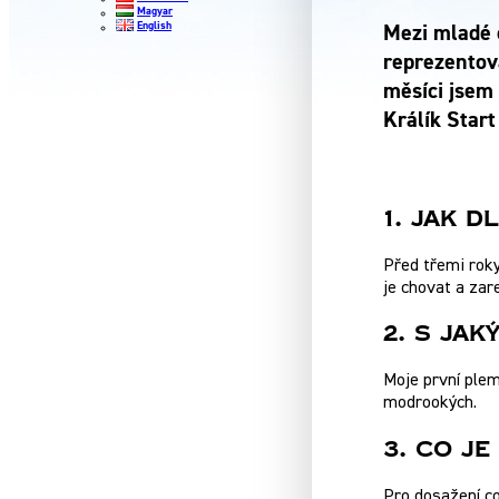
Magyar
English
Mezi mladé 
reprezentov
měsíci jsem 
Králík Start
1. Jak 
Před třemi roky
je chovat a zar
2. S Jak
Moje první plem
modrookých.
3. Co J
Pro dosažení co