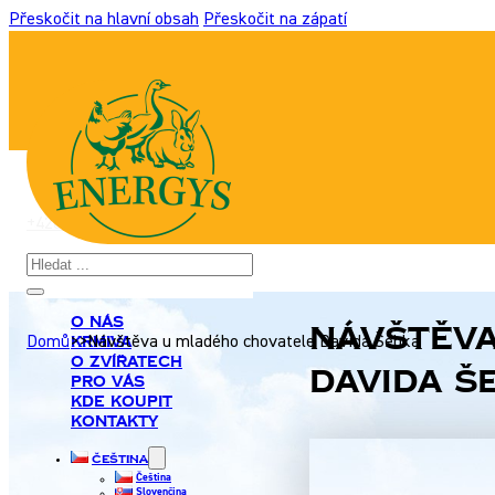
Přeskočit na hlavní obsah
Přeskočit na zápatí
+420 517 307 701
|
info@energyshobby.cz
Hledat
O nás
Návštěva
Krmiva
Domů
>>
Návštěva u mladého chovatele Davida Šebka
O zvířatech
Davida Š
Pro Vás
Kde koupit
Kontakty
Čeština
Čeština
Slovenčina