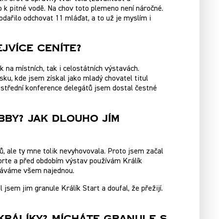
up k pitné vodě. Na chov toto plemeno není náročné.
řilo odchovat 11 mláďat, a to už je myslím i
ejvíce Ceníte?
 na místních, tak i celostátních výstavách.
u, kde jsem získal jako mladý chovatel titul
Ústřední konference delegátů jsem dostal čestné
bby? Jak Dlouho Jím
, ale ty mne tolik nevyhovovala. Proto jsem začal
Forte a před obdobím výstav používám Králík
ednáváme všem najednou.
 jsem jim granule Králík Start a doufal, že přežijí.