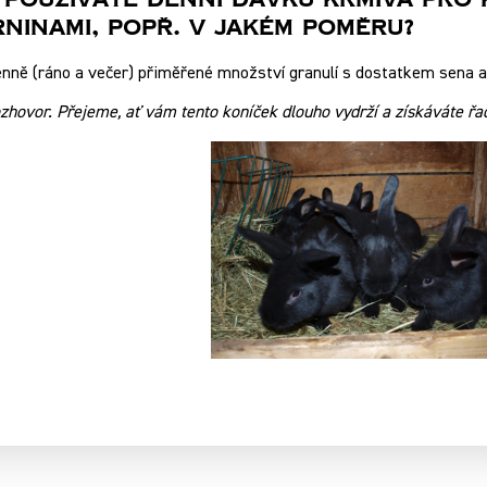
u Používáte Denní Dávku Krmiva Pro
rninami, Popř. V Jakém Poměru?
nně (ráno a večer) přiměřené množství granulí s dostatkem sena a 
hovor. Přejeme, ať vám tento koníček dlouho vydrží a získáváte řad