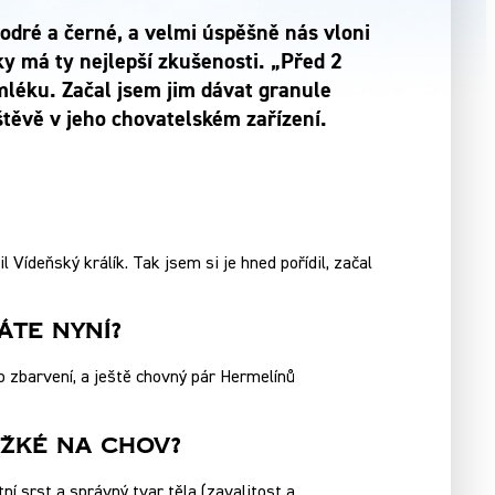
odré a černé, a velmi úspěšně nás vloni
y má ty nejlepší zkušenosti. „Před 2
 mléku. Začal jsem jim dávat granule
štěvě v jeho chovatelském zařízení.
Vídeňský králík. Tak jsem si je hned pořídil, začal
áte Nyní?
o zbarvení, a ještě chovný pár Hermelínů
ěžké Na Chov?
í srst a správný tvar těla (zavalitost a