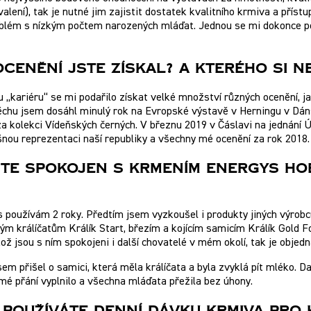
lení), tak je nutné jim zajistit dostatek kvalitního krmiva a příst
lém s nízkým počtem narozených mláďat. Jednou se mi dokonce poda
Ocenění Jste Získal? A Kterého Si N
 „kariéru“ se mi podařilo získat velké množství různých ocenění, jak
chu jsem dosáhl minulý rok na Evropské výstavě v Herningu v Dánsk
a kolekci Vídeňských černých. V březnu 2019 v Čáslavi na jednání 
nou reprezentaci naší republiky a všechny mé ocenění za rok 2018.
Jste Spokojen S Krmením Energys Ho
používám 2 roky. Předtím jsem vyzkoušel i produkty jiných výrobců
m králíčatům Králík Start, březím a kojícím samicím Králík Gold 
ož jsou s ním spokojeni i další chovatelé v mém okolí, tak je obj
em přišel o samici, která měla králíčata a byla zvyklá pít mléko. Dal
mé přání vyplnilo a všechna mláďata přežila bez úhony.