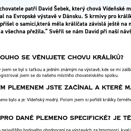
chovatele patří David Šebek, který chová Vídeňské m
al na Evropské výstavě v Dánsku. S krmivy pro králík
přišel o samici,která měla králíčata závislá ještě na
 a všechna přežila.“ Svěřil se nám David při naší náv
Dlouho Se Věnujete Chovu Králíků?
 jsem se byl s taťkou a jedním známým na výstavě, kde se mi zalíbil 
egistroval jsem se do našeho místního chovatelského spolku.
ým Plemenem Jste Začínal A Které M
eno bylo a je: Vídeňský modrý. Potom jsem si pořídil králíky černéh
e Pro Dané Plemeno Specifické? Je T
 nejvyššího bodového ohodnocení na výstavách za hmotnosti, kvalitn