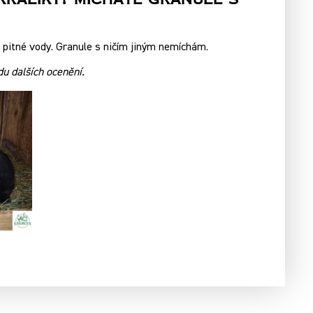
 Králíky? Mícháte Granule S
pitné vody. Granule s ničím jiným nemíchám.
u dalších ocenění.