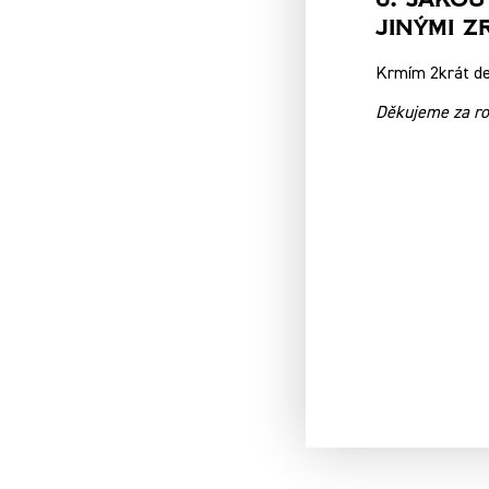
6. Jako
Jinými Z
Krmím 2krát de
Děkujeme za roz