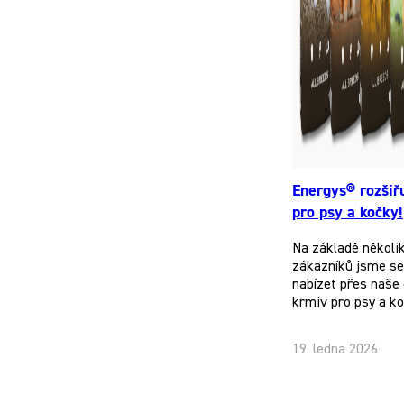
Energys® rozšiř
pro psy a kočky!
Na základě několi
zákazníků jsme se 
nabízet přes naše 
krmiv pro psy a k
19. ledna 2026