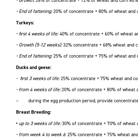
• Growth:
28% of concentrate + 72% of wheat and corn 60:4
• End of fattening:
20% of concentrate + 80% of wheat and 
Turkeys:
• first 4 weeks of life:
40% of concentrate + 60% of wheat an
• Growth (5-12 weeks):
32% concentrate + 68% wheat and c
• End of fattening:
25% of concentrate + 75% of wheat and 
Ducks and geese:
• first 3 weeks of life:
25% concentrate + 75% wheat and co
• from 4 weeks of life:
20% of concentrate + 80% of wheat a
– during the egg production period, provide concentrate 
Breast Breeding:
•
up to 3 weeks of life:
30% of concentrate + 70% of wheat 
• from week 4 to week 6
: 25% concentrate + 75% wheat and