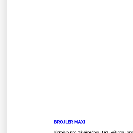
BROJLER MAXI
Krmivo pro závěrečnou fázi výkrmu brojl