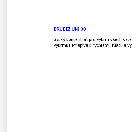
DRŮBEŽ UNI 30
Sypký koncentrát pro výkrm všech katego
výkrmu). Přispívá k rychlému růstu a vy