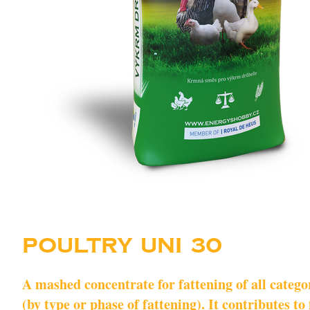
POULTRY UNI 30
A mashed concentrate for fattening of all categor
(by type or phase of fattening). It contributes to