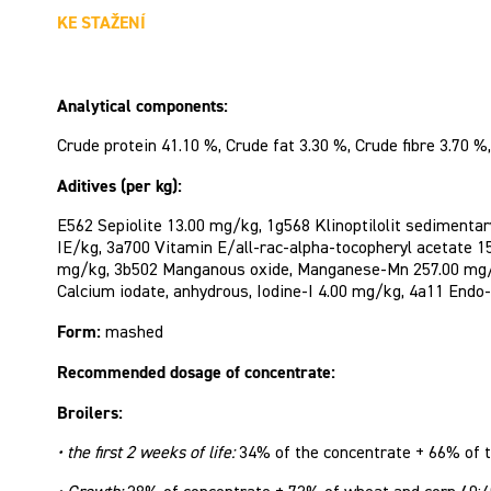
KE STAŽENÍ
Analytical components:
Crude protein 41.10 %, Crude fat 3.30 %, Crude fibre 3.70 
Aditives (per kg):
E562 Sepiolite 13.00 mg/kg, 1g568 Klinoptilolit sedimenta
IE/kg, 3a700 Vitamin E/all-rac-alpha-tocopheryl acetate 1
mg/kg, 3b502 Manganous oxide, Manganese-Mn 257.00 mg/kg
Calcium iodate, anhydrous, Iodine-I 4.00 mg/kg, 4a11 Endo
Form:
mashed
Recommended dosage of concentrate:
Broilers:
• the first 2 weeks of life:
34% of the concentrate + 66% of 