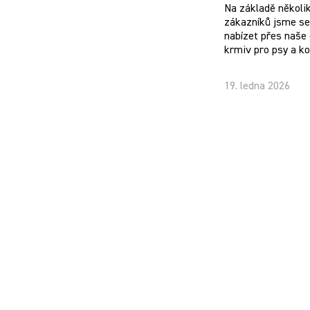
Na základě několi
zákazníků jsme se 
nabízet přes naše 
krmiv pro psy a k
19. ledna 2026