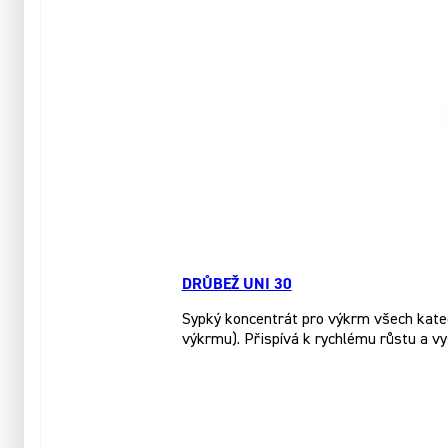
DRŮBEŽ UNI 30
Sypký koncentrát pro výkrm všech katego
výkrmu). Přispívá k rychlému růstu a vy