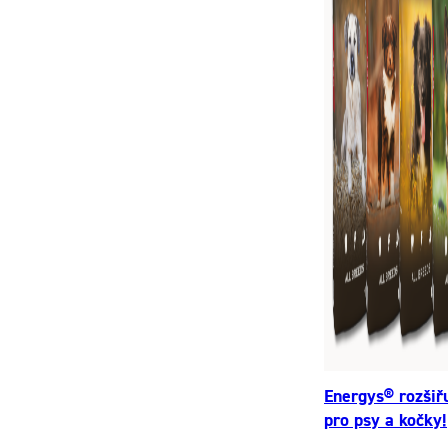
Energys® rozšiř
pro psy a kočky!