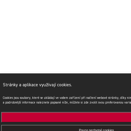
Stránky a aplikace využívají cookies.
Cookies jsou soubory, které se ukládají ve vašem zařízení při načtení webové stránky, díky n
a podrobnější informace naleznete popsané níže, můžete si zde zvolit svou preferovanou vari
Pouze nezbytné cookies