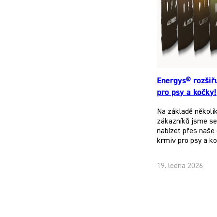
Energys® rozšiř
pro psy a kočky!
Na základě několi
zákazníků jsme se 
nabízet přes naše 
krmiv pro psy a k
19. ledna 2026