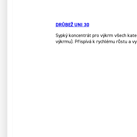
DRŮBEŽ UNI 30
Sypký koncentrát pro výkrm všech katego
výkrmu). Přispívá k rychlému růstu a vy