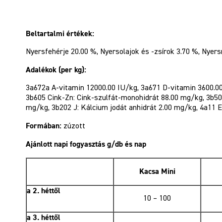
Beltartalmi értékek:
Nyersfehérje 20.00 %, Nyersolajok és -zsírok 3.70 %, Nyers
Adalékok (per kg):
3a672a A-vitamin 12000.00 IU/kg, 3a671 D-vitamin 3600.00 
3b605 Cink-Zn: Cink-szulfát-monohidrát 88.00 mg/kg, 3b5
mg/kg, 3b202 J: Kálcium jodát anhidrát 2.00 mg/kg, 4a11 E
Formában:
zúzott
Ajánlott napi fogyasztás g/db és nap
Kacsa Mini
a 2. héttől
10 – 100
a 3. héttől