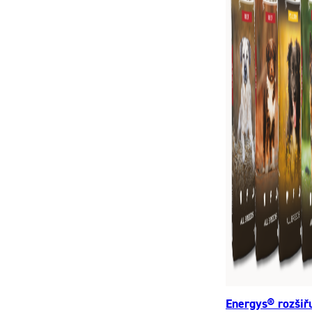
Energys® rozšiř