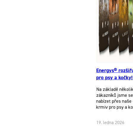
Energys® rozšiř
pro psy a kočky!
Na základě několi
zákazníků jsme se 
nabízet přes naše 
krmiv pro psy a k
19. ledna 2026