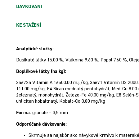
DÁVKOVÁNÍ
KE STAŽENÍ
Analytické složky:
Dusíkaté látky 15.00 %, Vláknina 9.60 %, Popol 7.60 %, Olej
Doplňkové látky (na kg):
3a672a Vitamín A 16500.00 m.j./kg, 3a671 Vitamín D3 2000.0
111.00 mg/kg, E4 Síran mednatý pentahydrát, Med-Cu 8.00
železnatý, monohydrát, Železo-Fe 40.00 mg/kg, E8 Selén-S
uhlicitan kobaltnatý, Kobalt-Co 0.80 mg/kg
Forma:
granule – 3,5 mm
Odporúčané dávkovanie:
Skrmuje sa najskôr ako návykové krmivo k matersk