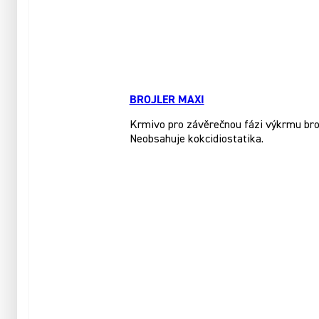
BROJLER MAXI
Krmivo pro závěrečnou fázi výkrmu brojl
Neobsahuje kokcidiostatika.