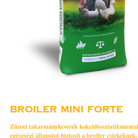
BROILER MINI FORTE
Zúzott takarmánykeverék kokcidiosztatikummal a 
egészségi állapotot biztosít a brojler csirkéknek.