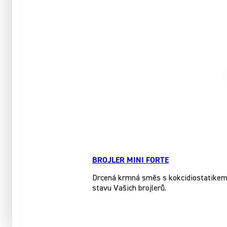
BROJLER MINI FORTE
Drcená krmná směs s kokcidiostatikem, 
stavu Vašich brojlerů.