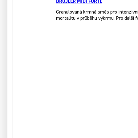
BROJLER MIDI FORTE
Granulovaná krmná směs pro intenzivní 
mortalitu v průběhu výkrmu. Pro další 