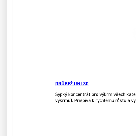
DRŮBEŽ UNI 30
Sypký koncentrát pro výkrm všech katego
výkrmu). Přispívá k rychlému růstu a vy