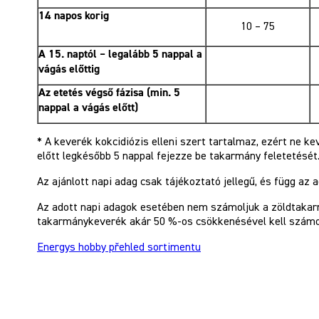
14 napos korig
10 – 75
A 15. naptól – legalább 5 nappal a
vágás előttig
Az etetés végső fázisa (min. 5
nappal a vágás előtt)
* A keverék kokcidiózis elleni szert tartalmaz, ezért ne k
előtt legkésőbb 5 nappal fejezze be takarmány feletetését
Az ajánlott napi adag csak tájékoztató jellegű, és függ az a
Az adott napi adagok esetében nem számoljuk a zöldtakar
takarmánykeverék akár 50 %-os csökkenésével kell számo
Energys hobby přehled sortimentu