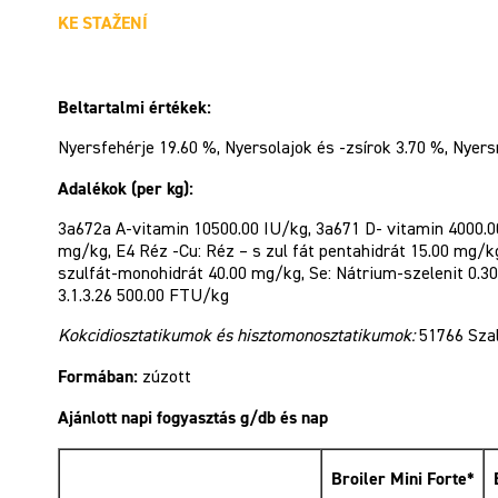
KE STAŽENÍ
Beltartalmi értékek:
Nyersfehérje 19.60 %, Nyersolajok és -zsírok 3.70 %, Nyers
Adalékok (per kg):
3a672a A-vitamin 10500.00 IU/kg, 3a671 D- vitamin 4000.00 
mg/kg, E4 Réz -Cu: Réz – s zul fát pentahidrát 15.00 mg/
szulfát-monohidrát 40.00 mg/kg, Se: Nátrium-szelenit 0.30
3.1.3.26 500.00 FTU/kg
Kokcidiosztatikumok és hisztomonosztatikumok:
51766 Sza
Formában:
zúzott
Ajánlott napi fogyasztás g/db és nap
Broiler Mini Forte*