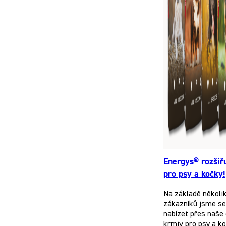
Energys® rozšiř
pro psy a kočky!
Na základě několi
zákazníků jsme se 
nabízet přes naše 
krmiv pro psy a k