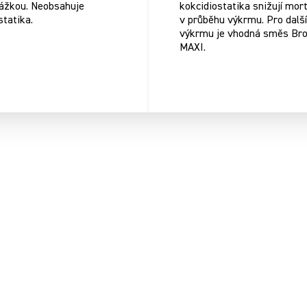
ážkou. Neobsahuje
kokcidiostatika snižují mort
statika.
v průběhu výkrmu. Pro další
výkrmu je vhodná směs Bro
MAXI.