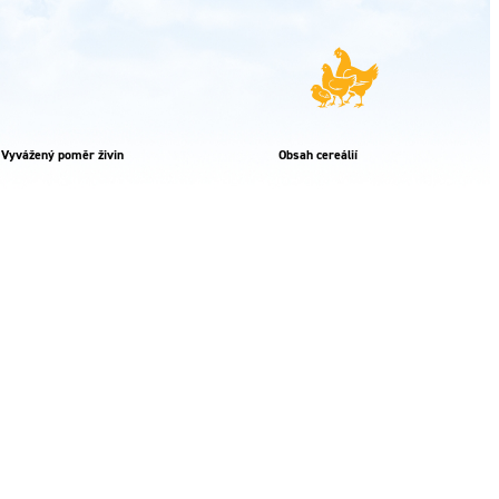
Vyvážený poměr živin
Obsah cereálií