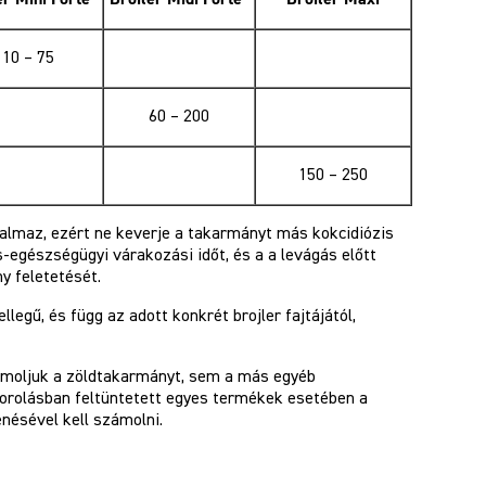
10 – 75
60 – 200
150 – 250
rtalmaz, ezért ne keverje a takarmányt más kokcidiózis
s-egészségügyi várakozási időt, és a a levágás előtt
y feletetését.
llegű, és függ az adott konkrét brojler fajtájától,
ámoljuk a zöldtakarmányt, sem a más egyéb
sorolásban feltüntetett egyes termékek esetében a
ésével kell számolni.