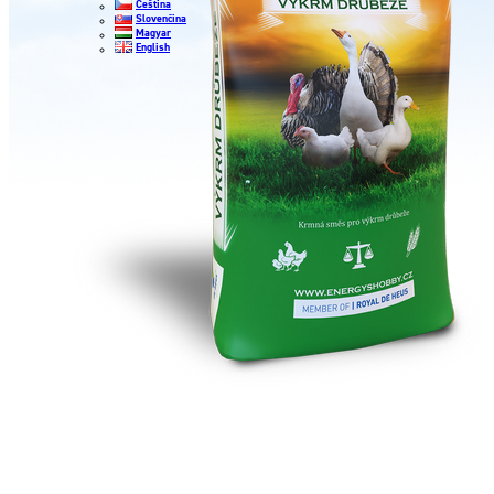
Čeština
Slovenčina
Magyar
English