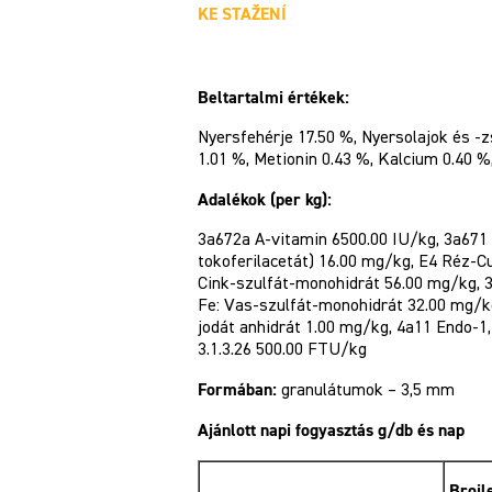
KE STAŽENÍ
Beltartalmi értékek:
Nyersfehérje 17.50 %, Nyersolajok és -z
1.01 %, Metionin 0.43 %, Kalcium 0.40 %
Adalékok (per kg):
3a672a A-vitamin 6500.00 IU/kg, 3a671 
tokoferilacetát) 16.00 mg/kg, E4 Réz-C
Cink-szulfát-monohidrát 56.00 mg/kg,
Fe: Vas-szulfát-monohidrát 32.00 mg/kg
jodát anhidrát 1.00 mg/kg, 4a11 Endo-1,
3.1.3.26 500.00 FTU/kg
Formában:
granulátumok – 3,5 mm
Ajánlott napi fogyasztás g/db és nap
Broil