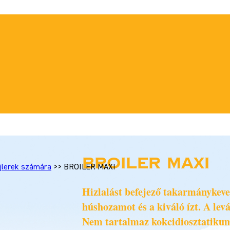
BROILER MAXI
jlerek számára
>>
BROILER MAXI
Hizlalást befejező takarmánykeve
húshozamot és a kiváló ízt. A levá
Nem tartalmaz kokcidiosztatiku