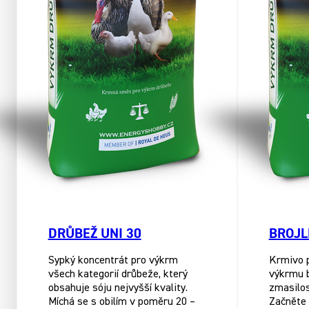
DRŮBEŽ UNI 30
BROJL
Sypký koncentrát pro výkrm
Krmivo p
všech kategorií drůbeže, který
výkrmu b
obsahuje sóju nejvyšší kvality.
zmasilos
Míchá se s obilím v poměru 20 –
Začněte 