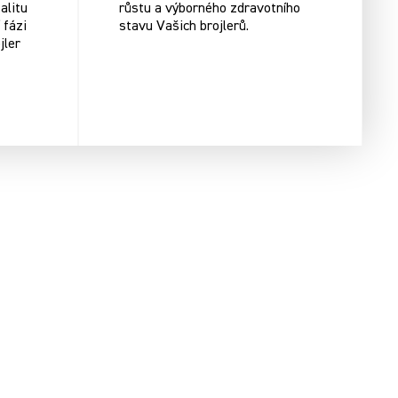
alitu
růstu a výborného zdravotního
 fázi
stavu Vašich brojlerů.
jler