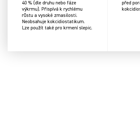
40 % (dle druhu nebo fáze
před por
výkrmu). Přispívá k rychlému
kokcidio
růstu a vysoké zmasilosti.
Neobsahuje kokcidiostatikum.
Lze použít také pro krmení slepic.