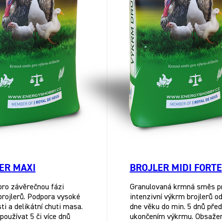
ER MAXI
BROJLER MIDI FORTE
ro závěrečnou fázi
Granulovaná krmná směs p
rojlerů. Podpora vysoké
intenzivní výkrm brojlerů od
ti a delikátní chuti masa.
dne věku do min. 5 dnů před
používat 5 či více dnů
ukončením výkrmu. Obsaže