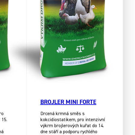
BROJLER MINI FORTE
ro
Drcená krmná směs s
 15.
kokcidiostatikem, pro intenzivní
výkrm brojlerových kuřat do 14.
ná
dne stáří a podporu rychlého