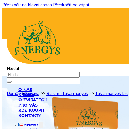
Přeskočit na hlavní obsah
Přeskočit na zápatí
+420 517 307 701
|
info@energyshobby.cz
Hledat
O nás
Domů
>>
Krmiva
>>
Baromfi takarmányok
>>
Takarmányok bro
Krmiva
O zvířatech
Pro Vás
Kde koupit
Kontakty
Čeština