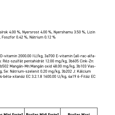
sírok 4.00 %, Nyersrost 4.00 %, Nyershamu 3.50 %, Lizin
, Foszfor 0.42 %, Nátrium 0.12 %
D-vitamin 2000.00 IU/kg, 3a700 E-vitamin (all-rac-alfa-
u: Réz-szulfát pentahidrát 12.00 mg/kg, 3b605 Cink-Zn:
 3b502 Mangán-Mn:Mangán oxid 48.00 mg/kg, 3b103 Vas-
, Se: Nátrium-szelenit 0.20 mg/kg, 3b202 J: Kálcium
4-béta-xilanáz EC 3.2.1.8 1600.00 U/kg, 4a19 6-Fitáz EC
er Mini Forte*
Broiler Midi Forte*
Broiler Maxi