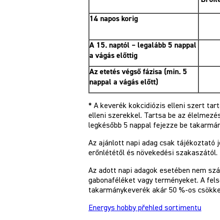
14 napos korig
A 15. naptól – legalább 5 nappal
a vágás előttig
Az etetés végső fázisa (min. 5
nappal a vágás előtt)
* A keverék kokcidiózis elleni szert ta
elleni szerekkel. Tartsa be az élelmezé
legkésőbb 5 nappal fejezze be takarmán
Az ajánlott napi adag csak tájékoztató je
erőnlététől és növekedési szakaszától.
Az adott napi adagok esetében nem sz
gabonaféléket vagy terményeket. A fel
takarmánykeverék akár 50 %-os csökken
Energys hobby přehled sortimentu