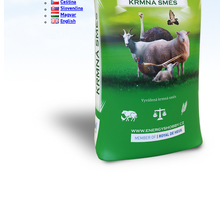
Čeština
Slovenčina
Magyar
English