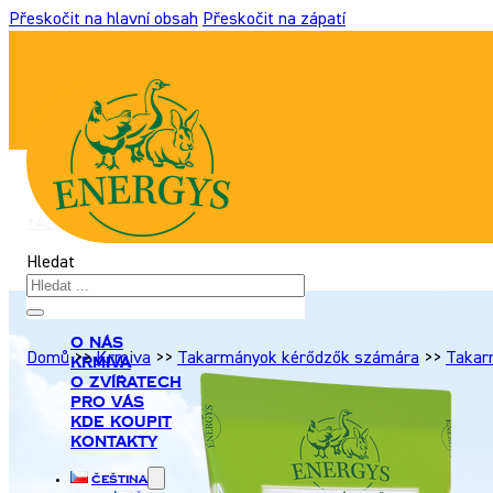
Přeskočit na hlavní obsah
Přeskočit na zápatí
+420 517 307 701
|
info@energyshobby.cz
Hledat
O nás
Domů
>>
Krmiva
>>
Takarmányok kérődzők számára
>>
Takar
Krmiva
O zvířatech
Pro Vás
Kde koupit
Kontakty
Čeština