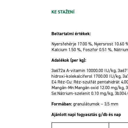
KE STAŽENÍ
Beltartalmi értékek:
Nyersfehérje 17.00 %, Nyersrost 10.60 %
Kalcium 1.50 %, Foszfor 0.51 %, Nátri
Adalékok (per kg):
3a672a A-vitamin 10000.00 IU/kg, 3a67
hidroxi-kolekalciferol 1700.00 IU/kg, 3a
E4 Réz-Cu: Réz-szulfát pentahidrát 4.0
Mangán-Mn:Mangán oxid 12.00 mg/kg, 3
Se:Nátrium-szelenit 0.10 mg/kg, 3b304 C
Formában:
granulátumok – 3,5 mm
Ajánlott napi fogyasztás g/db és nap