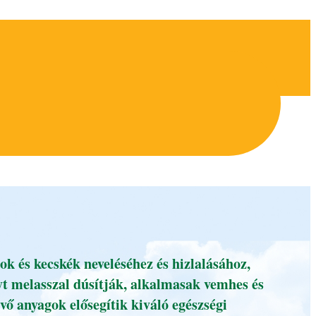
k és kecskék neveléséhez és hizlalásához,
t melasszal dúsítják, alkalmasak vemhes és
évő anyagok elősegítik kiváló egészségi