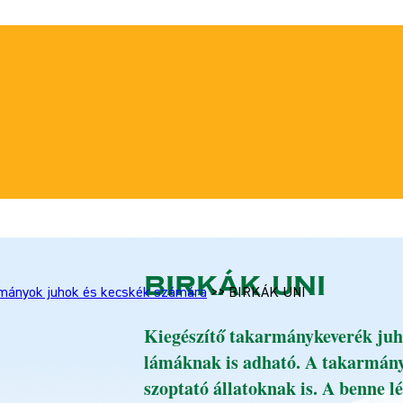
BIRKÁK UNI
mányok juhok és kecskék számára
>>
BIRKÁK UNI
Kiegészítő takarmánykeverék juho
lámáknak is adható. A takarmány
szoptató állatoknak is. A benne l