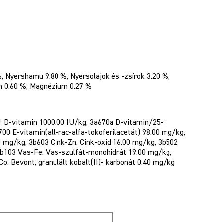
, Nyershamu 9.80 %, Nyersolajok és -zsírok 3.20 %,
um 0.60 %, Magnézium 0.27 %
1 D-vitamin 1000.00 IU/kg, 3a670a D-vitamin/25-
700 E-vitamin(all-rac-alfa-tokoferilacetát) 98.00 mg/kg,
0 mg/kg, 3b603 Cink-Zn: Cink-oxid 16.00 mg/kg, 3b502
b103 Vas-Fe: Vas-szulfát-monohidrát 19.00 mg/kg,
o: Bevont, granulált kobalt(II)- karbonát 0.40 mg/kg