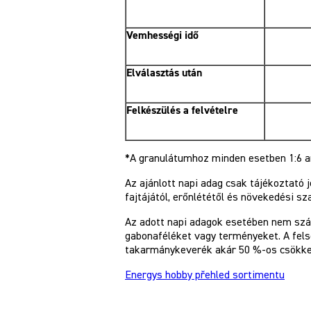
Vemhességi idő
Elválasztás után
Felkészülés a felvételre
*A granulátumhoz minden esetben 1:6 a
Az ajánlott napi adag csak tájékoztató 
fajtájától, erőnlététől és növekedési sz
Az adott napi adagok esetében nem sz
gabonaféléket vagy terményeket. A fel
takarmánykeverék akár 50 %-os csökken
Energys hobby přehled sortimentu