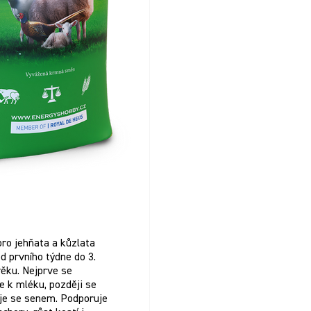
pro jehňata a kůzlata
d prvního týdne do 3.
ěku. Nejprve se
e k mléku, později se
je se senem. Podporuje