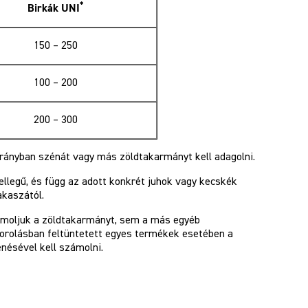
*
Birkák UNI
150 – 250
100 – 200
200 – 300
rányban szénát vagy más zöldtakarmányt kell adagolni.
jellegű, és függ az adott konkrét juhok vagy kecskék
akaszától.
ámoljuk a zöldtakarmányt, sem a más egyéb
sorolásban feltüntetett egyes termékek esetében a
ésével kell számolni.