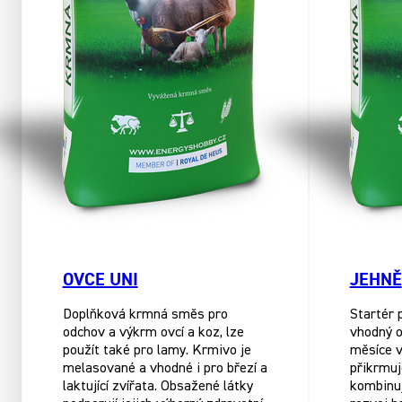
OVCE UNI
JEHNĚ
Doplňková krmná směs pro
Startér 
odchov a výkrm ovcí a koz, lze
vhodný o
použít také pro lamy. Krmivo je
měsíce v
melasované a vhodné i pro březí a
přikrmuj
laktující zvířata. Obsažené látky
kombinu