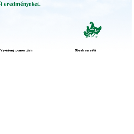
tői eredményeket.
Vyvážený poměr živin
Obsah cereálií