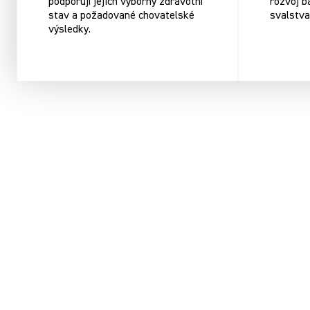
podporují jejich výborný zdravotní
rozvoj ba
stav a požadované chovatelské
svalstva
výsledky.