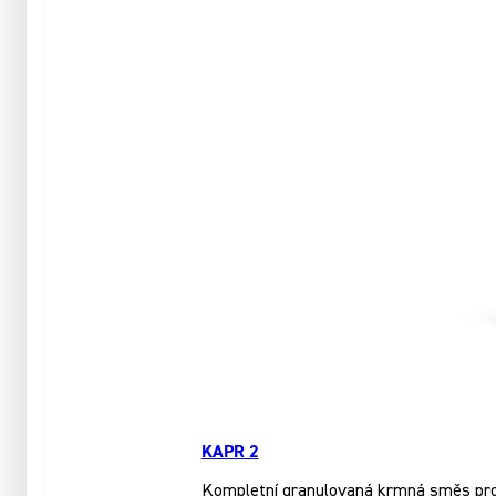
KAPR 2
Kompletní granulovaná krmná směs pro k