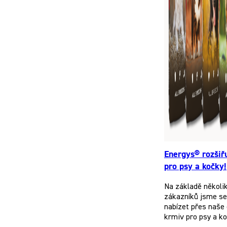
Energys® rozšiř
pro psy a kočky!
Na základě několi
zákazníků jsme se 
nabízet přes naše 
krmiv pro psy a k